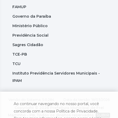
FAMUP
Governo da Paraíba
Ministério Público
Previdência Social
Sagres Cidadão
TCE-PB
TCU
Instituto Previdência Servidores Municipais -
IPAM
Versão do Sistema: 5.0.284
Data da Versão: 18/03/2026
Ao continuar navegando no nosso portal, você
Copyright © 2026 Prefeitura Municipal de Frei
concorda com a nossa Política de Privacidade.
Martinho - PB. Todos os direitos reservados.
SUBIR