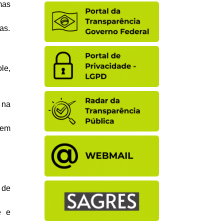
mas
as.
le,
 na
 em
 de
e e