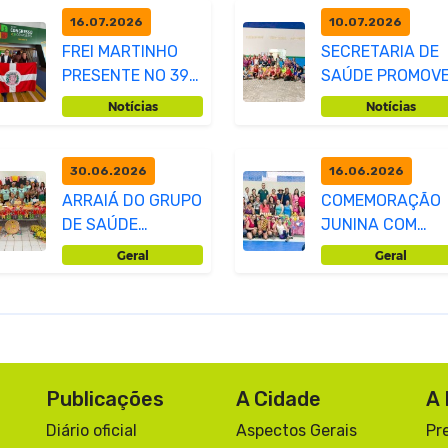
16.07.2026
10.07.2026
FREI MARTINHO
SECRETARIA DE
PRESENTE NO 39º
SAÚDE PROMOV
CONASEMS
O ARRAIÁ DO
Notícias
Notícias
FUNCIONAL
30.06.2026
16.06.2026
ARRAIÁ DO GRUPO
COMEMORAÇÃO
DE SAÚDE
JUNINA COM
MENTAL "MAIS
ZUMBA E
Geral
Geral
QUE
FUNCIONAL NA
VENCEDORES"
TIMBAÚBA
Publicações
A Cidade
A 
Diário oficial
Aspectos Gerais
Pr