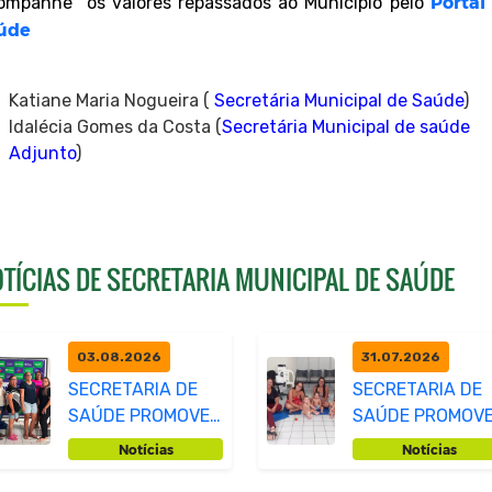
Portal
ompanhe os valores repassados ao Município pelo
úde
Katiane Maria Nogueira (
Secretária Municipal de Saúde
)
Idalécia Gomes da Costa (
Secretária Municipal de saúde
Adjunto
)
TÍCIAS DE SECRETARIA MUNICIPAL DE SAÚDE
03.08.2026
31.07.2026
SECRETARIA DE
SECRETARIA DE
SAÚDE PROMOVE
SAÚDE PROMOV
ENCONTRO SOBRE
AÇÃO "CHEIRINH
Notícias
Notícias
A MATERNIDADE
DE CUIDADO"