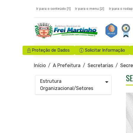
Ir para o conteúdo [1]
Ir para o menu [2]
Ir para o rodap
Proteção de Dados
Solicitar Informação
Início
A Prefeitura
Secretarias
Secre
SE
Estrutura
Organizacional/Setores