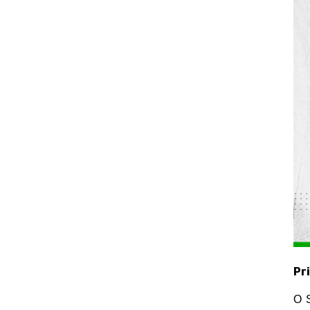
Pr
O S