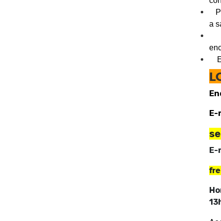
con
Pro
a s
Ap
enc
Ela
L
En
E-
se
E-
fr
Ho
13