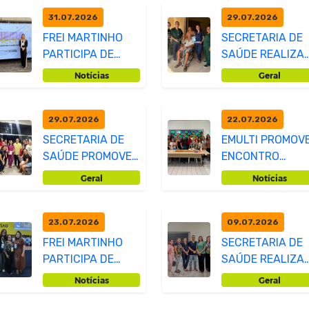
ATÍ...
31.07.2026
29.07.2026
FREI MARTINHO
SECRETARIA DE
PARTICIPA DE
SAÚDE REALIZA
EVENTO VOLTADO
TRANSIÇÃO DE
Notícias
Geral
PARA A SAÚDE
MEDICAMENTOS
BUCAL
PARA P...
29.07.2026
22.07.2026
SECRETARIA DE
EMULTI PROMOV
SAÚDE PROMOVE
ENCONTRO
PALESTRA SOBRE
"CUIDAR DE QUE
Geral
Notícias
HEPATITES VIRAIS
CUIDA"
23.07.2026
09.07.2026
FREI MARTINHO
SECRETARIA DE
PARTICIPA DE
SAÚDE REALIZA
JORNADA
AVALIAÇÃO PAR
Notícias
Geral
PARAIBANA DE
PREVENIR PÉ
VACINAÇÃO
DIABÉ...