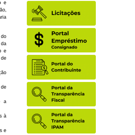
o e
ão,
ria
 do
 da
o e
 de
ção
 de
o a
s à
s e