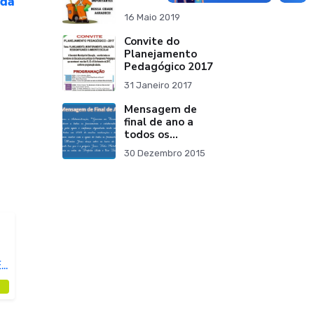
 da
16 Maio 2019
Convite do
Planejamento
Pedagógico 2017
31 Janeiro 2017
Mensagem de
final de ano a
todos os
funcionários e
30 Dezembro 2015
colaboradores.
E
O