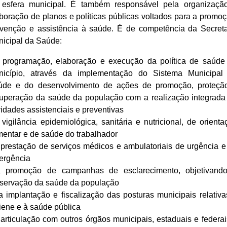
 esfera municipal. É também responsável pela organizaçã
boração de planos e políticas públicas voltados para a promoç
venção e assistência à saúde. É de competência da Secreta
icipal da Saúde:
a programação, elaboração e execução da política de saúde
nicípio, através da implementação do Sistema Municipal
úde e do desenvolvimento de ações de promoção, proteçã
uperação da saúde da população com a realização integrada
vidades assistenciais e preventivas
 vigilância epidemiológica, sanitária e nutricional, de orienta
mentar e de saúde do trabalhador
 prestação de serviços médicos e ambulatoriais de urgência e
ergência
a promoção de campanhas de esclarecimento, objetivand
eservação da saúde da população
a implantação e fiscalização das posturas municipais relativa
iene e à saúde pública
 articulação com outros órgãos municipais, estaduais e federai