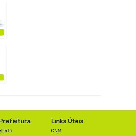
E
Prefeitura
Links Úteis
efeito
CNM