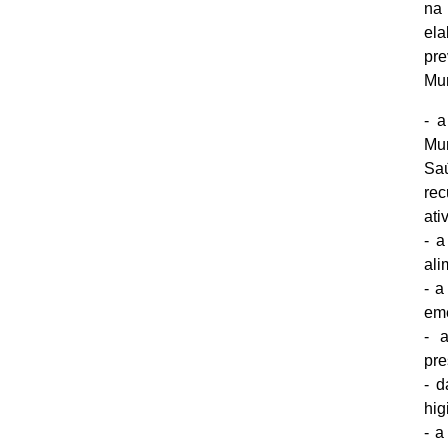
na
ela
pre
Mun
- 
Mu
Sa
rec
ati
- a
ali
- a
em
- 
pr
- d
hig
- a