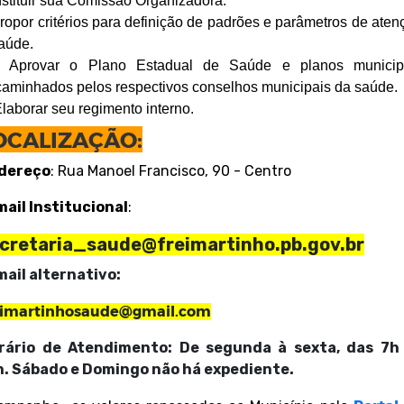
stituir sua Comissão Organizadora.
por critérios para definição de padrões e parâmetros de aten
aúde.
rovar o Plano Estadual de Saúde e planos municip
aminhados pelos respectivos conselhos municipais da saúde.
borar seu regimento interno.
OCALIZAÇÃO:
dereço
: Rua Manoel Francisco, 90 - Centro
mail Institucional
:
cretaria_saude@freimartinho.pb.gov.br
mail alternativo:
eimartinhosaude@gmail.com
rário de Atendimento
: De segunda à sexta, das 7h
h.
Sábado e Domingo não há expediente.