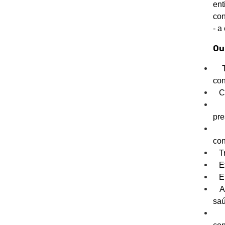
ent
con
- a
Ou
Tra
con
Con
Re
pre
De
con
Tra
Exa
Emi
Aco
sa
Pr