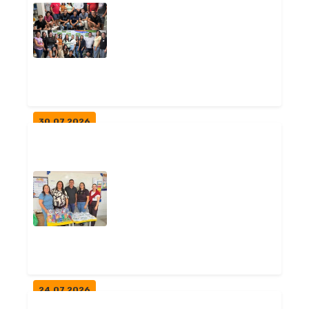
30.07.2026
FREI MARTINHO RECEBE
VISITA DO COORDENADOR DO
PARAÍBATEC
Notícias
24.07.2026